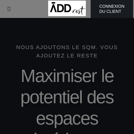
Skip
CONNEXION
Toggle
DU CLIENT
to
Navigation
content
AddRest Home
Products
NOUS AJOUTONS LE SQM. VOUS
AJOUTEZ LE RESTE
Qui sommes-nous ?
Maximiser le
Galerie
potentiel des
Blog
espaces
Durabilité