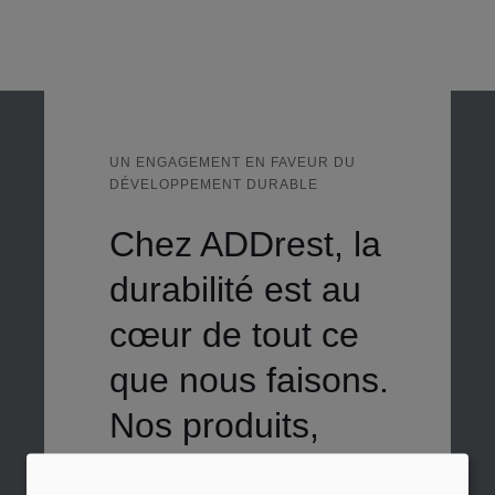
UN ENGAGEMENT EN FAVEUR DU
DÉVELOPPEMENT DURABLE
Chez ADDrest, la
durabilité est au
cœur de tout ce
que nous faisons.
Nos produits,
comme ADD