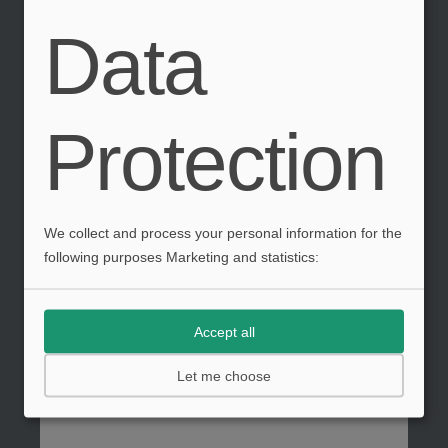
Comfort Bed et
Data
ADD Motion Wall,
sont conçus pour
Protection
améliorer
l’efficacité
intérieure,
We collect and process your personal information for the
réduisant ainsi le
following purposes Marketing and statistics:
besoin de
Accept all
nouvelles
Let me choose
constructions.