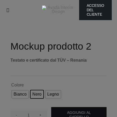
Skip
ACCESSO
DEL
to
Toggle
CLIENTE
content
Navigation
ADDRest
Products
Mockup prodotto 2
Chi siamo
Testato e certificato dal TÜV – Renania
Galleria

Colore
Blog
Bianco
Nero
Legno
Sostenibilità
AGGIUNGI AL