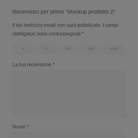
Recensisci per primo “Mockup prodotto 2”
Il tuo indirizzo email non sarà pubblicato.
I campi
obbligatori sono contrassegnati
*
1
2
3
4
5
La tua recensione
*
Nome
*