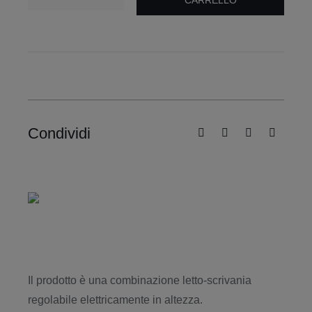
CARRELLO
Mockup
Partnership e vantaggi
prodotto
2
Contatto
quantità
Italiano
Condividi
Il prodotto è una combinazione letto-scrivania
regolabile elettricamente in altezza.