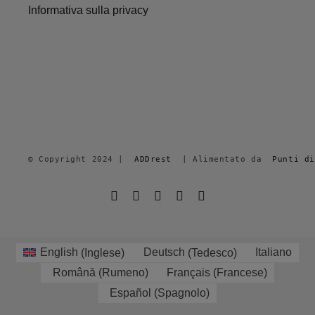
Informativa sulla privacy
© Copyright 2024 |  
ADDrest
  | Alimentato da  
Punti di
English
(
Inglese
)
Deutsch
(
Tedesco
)
Italiano
Română
(
Rumeno
)
Français
(
Francese
)
Español
(
Spagnolo
)