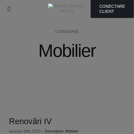
Skip
CONECTARE
Toggle
CLIENT
to
Navigation
content
AddRest Acasă
CATEGORIE
Mobilier
Products
Cine suntem
Galerie
Blog
Sustenabilitate
Renovări IV
ianuarie 30th, 2020
|
Decorațiuni
,
Mobilier